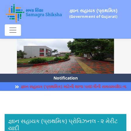
જ્ઞાન સહાયક (પ્રાથમિક)
(Government of Gujarat)
Notification
જ્ઞાન સહાયક (પ્રાથમિક) માટેની શાળા પસંદગીની સમયમર્યાદા તા. 
જ્ઞાન સહાયક (પ્રાથમિક) પ્રોવિઝનલ - ૨ મેરીટ
યાદી